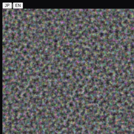
|
JP
EN