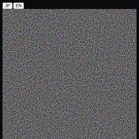
|
JP
EN