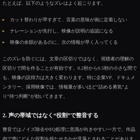
たとえば、以下のようなズレはよく起こります。
カット替わりが早すぎて、言葉の意味が画に定着しない
ナレーションが先行し、映像が説明の追認になる
映像の余韻があるのに、次の情報が早く入ってくる
このズレを防ぐには、文章の区切りではなく、視聴者の理解の
区切りで間を作ることが有効です。0.2秒から0.5秒の小さな間で
も、映像の説得力は大きく変わります。特に企業VP、ドキュメ
ンタリー、採用映像では、情報量が多いほど“詰める勇気”よ
り“待つ判断”が効いてきます。
2. 声の帯域ではなく“役割”で整音する
整音ではノイズ除去やEQ処理に意識が向きやすい一方で、作品
内で声にどんな役割を持たせるかが見落とされることがありま