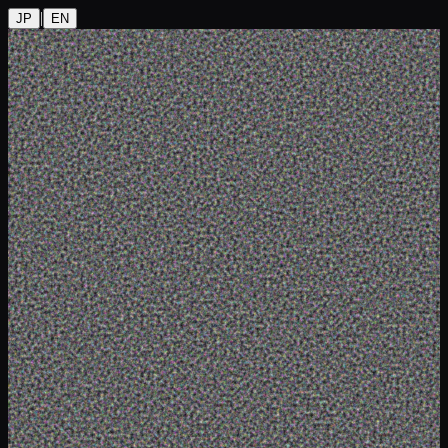
|
JP
EN