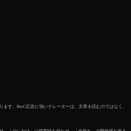
ます。BtoC広告に強いナレーターは、文章を読むのではなく、
せ、「少しだけ」に現実味を持たせ、「余裕を」で開放感を作る