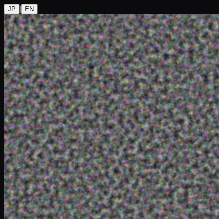
|
JP
EN