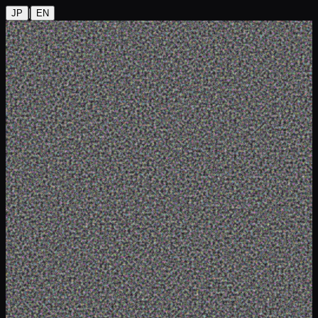
|
JP
EN