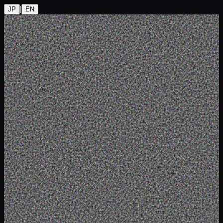
|
JP
EN