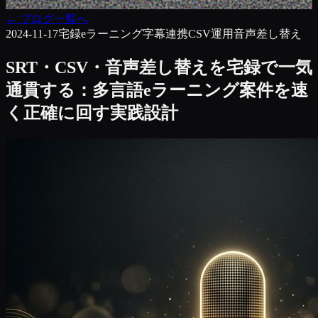
←
ブログ一覧へ
2024-11-17
宅録
eラーニング
字幕連携
CSV運用
音声差し替え
SRT・CSV・音声差し替えを宅録で一気
通貫する：多言語eラーニング案件を速
く正確に回す実践設計