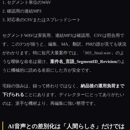
1. セグメント単位のWAV
2. 確認用の連結MP3
3. 対応表のCSVまたはスプレッドシート
セグメントWAVは実装用、連結MP3は確認用、CSVは照合用で
す。この3つが揃うと、編集、MA、翻訳、PMの誰が見ても状況
がわかります。特に短尺大量案件では、「001_final.wav」のよ
うな曖昧な命名は避け、
案件名_言語_SegmentID_Revision
のよ
うに機械的に読める名前にした方が安全です。
宅録の強みは、録って終わりではなく、
納品後の運用負荷まで
下げられる
ことにあります。ディレクターにとってありがたい
のは、派手な機材より、再編集に強い整理です。
AI音声との差別化は「人間らしさ」だけでは