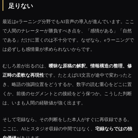
足りない
最近はeラーニング分野でもAI音声の導入が進んでいます。ここ
で人間のナレーターが勝負すべき点を、「感情がある」「自然
である」だけに置くのは不十分です。なぜなら、eラーニングで
は必ずしも感情量が求められないからです。
むしろ差が出るのは、
曖昧な原稿の解釈、情報構造の整理、修
正時の柔軟な再現性
です。たとえばUI文言が途中で変わったと
き、略語の強調位置をどうするか、数字の読む重心をどこに置
くか、前後のセグメントとの接続をどう保つか。こうした判断
は、いまも人間の経験値が強く出ます。
そして宅録なら、その判断をした本人がすぐに再収録できる。
ここに、AIとスタジオ収録の中間ではなく、
宅録ならではの独
自価値
があります。