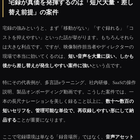
宅録が真価を発揮するのは「短尺大量・差し
替え前提」の案件
宅録の強みというと、まず「移動がない」「すぐ録れる」「コ
ストを抑えやすい」といった話が挙がります。もちろんそれら
は大きな利点です。ですが、映像制作担当者やディレクターの
現場で本当に効いてくるのは、
短い音声を大量に扱い、しかも
後から差し替えが発生しやすい案件に強い
という点です。
特にその代表例が、多言語eラーニング、社内研修、SaaSの操作
説明、製品オンボーディング動画です。こうした案件では、一
本の長尺ナレーションを美しく録ること以上に、
数十〜数百の
短いセリフを、管理可能な単位で、再収録しやすい形にして納
品する
ことが重要になります。
ここで宅録環境は単なる「録音場所」ではなく、
音声アセット