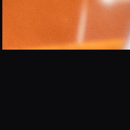
小林 将大
Masahiro Kobayashi
Professional Narrator
企業VP、CM、ドキュメンタリーなど年間300本以上のナレ
ーションを担当。
高品質な宅録環境を完備し、スピーディかつ最高水準の音声
データを提供します。