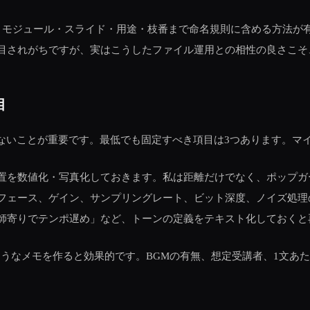
のように、言語・モジュール・スライド・用途・枝番まで命名規則に含める
目されがちですが、実はこうしたファイル運用との相性の良さこそ
目
せないことが重要です。最低でも固定すべき項目は3つあります。マ
置を数値化・写真化しておきます。私は距離だけでなく、ポップガ
フェース、ゲイン、サンプリングレート、ビット深度、ノイズ処理
師寄りでテンポ遅め」など、トーンの定義をテキスト化しておくと
ようなメモを作ると効果的です。BGMの有無、想定受講者、1文あ