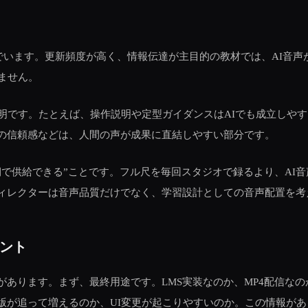
進んでいます。更新頻度が高く、情報伝達が主目的の教材では、AI音
ません。
賢明です。たとえば、操作説明や定型ガイダンスはAIでも成立しや
の信頼感などは、人間の声が成果に直結しやすい部分です。
で供給できる”ことです。フル尺を毎回スタジオで録るより、AI
ィレクターは音声品質だけでなく、学習設計としての音声配置を考
ント
あります。まず、最終用途です。LMS実装なのか、MP4配信なの
版が追って増えるのか、UI変更が起こりやすいのか。この情報が