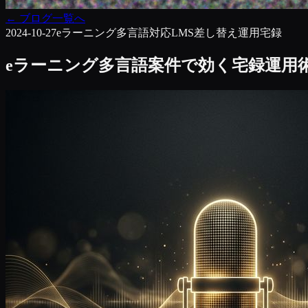
←
ブログ一覧へ
2024-10-27
eラーニング
多言語対応
LMS
差し替え運用
宅録
eラーニング多言語案件で効く宅録運用術