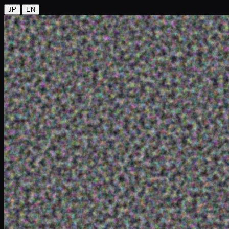
|
JP
EN