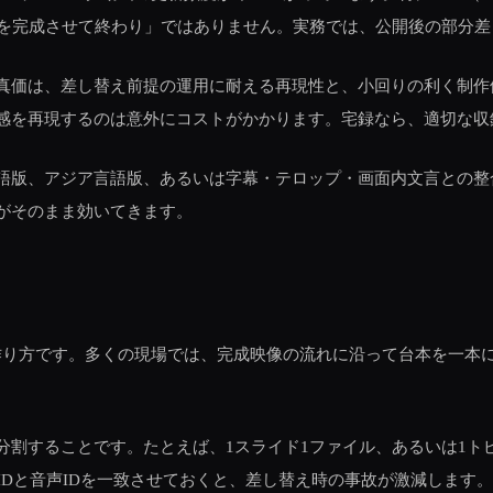
本を完成させて終わり」ではありません。実務では、公開後の部分差
真価は、差し替え前提の運用に耐える再現性と、小回りの利く制作
感を再現するのは意外にコストがかかります。宅録なら、適切な収
語版、アジア言語版、あるいは字幕・テロップ・画面内文言との整
がそのまま効いてきます。
作り方です。多くの現場では、完成映像の流れに沿って台本を一本
分割することです。たとえば、1スライド1ファイル、あるいは1ト
IDと音声IDを一致させておくと、差し替え時の事故が激減します。