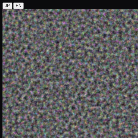
|
JP
EN