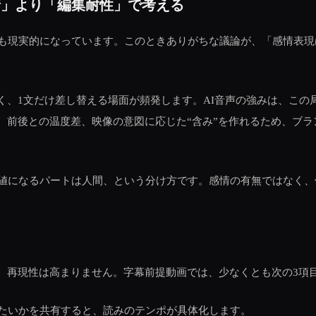
情」より「編集耐性」で考える
用も現実的になっています。このときありがちな議論が、「感情表現
く、1文だけ差し替える場面が頻発します。AI音声の強みは、この
、前後との温度差、映像の意図に応じた“含み”を作れるため、ブ
価値になるパートは人間、という分け方です。感情の有無ではなく
、再現性は高まりません。字幕前提動画では、少なくとも次の3項
せたいかを共有すると、読みのテンポが具体化します。